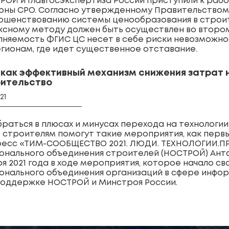
РОЙ и Главгосэкспертиза России приступили к раб
оны СРО. Согласно утвержденному Правительством
ршенствованию системы ценообразования в строит
ксному методу должен быть осуществлен во втором 
лняемость ФГИС ЦС несет в себе риски невозможн
егионам, где идет существенное отставание.
как эффективный механизм снижения затрат 
ительство
021
браться в плюсах и минусах перехода на технолог
) строителям помогут такие мероприятия, как перв
ресс «ТИМ-СООБЩЕСТВО 2021. ЛЮДИ. ТЕХНОЛОГИИ.П
онального объединения строителей (НОСТРОЙ) Антон
я 2021 года в ходе мероприятия, которое начало с
онального объединения организаций в сфере инфо
поддержке НОСТРОЙ и Минстроя России.