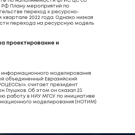
оте по наполняемости ФГИС ЦС со
 РФ Плану мероприятий по
ельстве переход к ресурсно-
квартале 2022 года. Однако низкая
ости перехода на ресурсную модель
на проектирование и
ии информационного моделирования
ый объединенный Евразийский
РОЦЕССЫ», считает президент
 Глушков. Об этом он сказал 23
вою работу в НИУ МГСУ по инициативе
рмационного моделирования (НОТИМ)