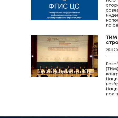
НОСТ
стор
сове
инде
напо
по р
ТИМ 
стро
25.11.2
Разо
(ТИМ
конг
Наци
ноябр
Наци
при 