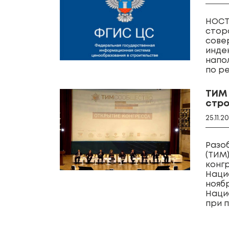
НОСТ
стор
сове
инде
напо
по р
ТИМ 
стро
25.11.2
Разо
(ТИМ
конг
Наци
ноябр
Наци
при 