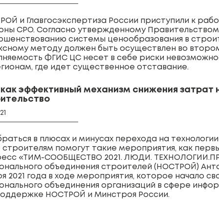
РОЙ и Главгосэкспертиза России приступили к раб
оны СРО. Согласно утвержденному Правительством
ршенствованию системы ценообразования в строит
ксному методу должен быть осуществлен во втором 
лняемость ФГИС ЦС несет в себе риски невозможн
егионам, где идет существенное отставание.
как эффективный механизм снижения затрат 
ительство
021
браться в плюсах и минусах перехода на технолог
) строителям помогут такие мероприятия, как перв
ресс «ТИМ-СООБЩЕСТВО 2021. ЛЮДИ. ТЕХНОЛОГИИ.П
онального объединения строителей (НОСТРОЙ) Антон
я 2021 года в ходе мероприятия, которое начало с
онального объединения организаций в сфере инфо
поддержке НОСТРОЙ и Минстроя России.