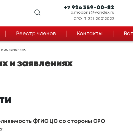
+7 926 359-00-82
a.moopriz@yandex.ru
СРО-П-221-20012022
Реестр членов
Контакты
Вст
 и заявлениях
х и заявлениях
ТИ
лняемость ФГИС ЦС со стороны СРО
021